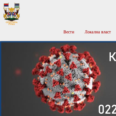
Вести
Локална власт