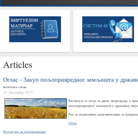
Articles
Оглас - Закуп пољопривредног земљишта у државн
величина слова
21. децембар 2017.
Расписује се оглас за јавну лицитацију у пр
пољопривредног земљишта у државној свој
Рок за подношење документације за пријављи
Оглас
Формулар за пријављивање