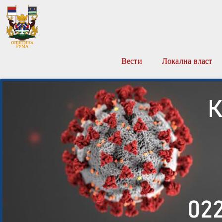
Вести
Локална власт