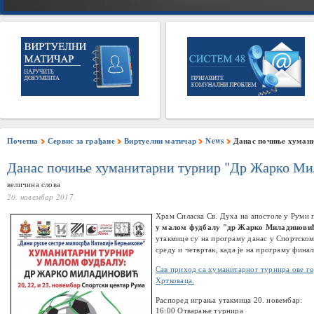
Почетна
Сервис за грађане
Виртуелни матичар
News
Данас почиње хуман
Данас почиње хуманитарни турнир "Др Жарко Ми
величина слова
20. новембар 2017.
Храм Силаска Св. Духа на апостоле у Руми 
у малом фудбалу "др Жарко Миладинови
утакмице су на програму данас
у Спортском
среду и четвртак, када је на програму фина
Сав приход са хуманитарног турнира ове г
Хртковаца.
Распоред играња утакмица
20. новембар
:
16:00 Отварање турнира