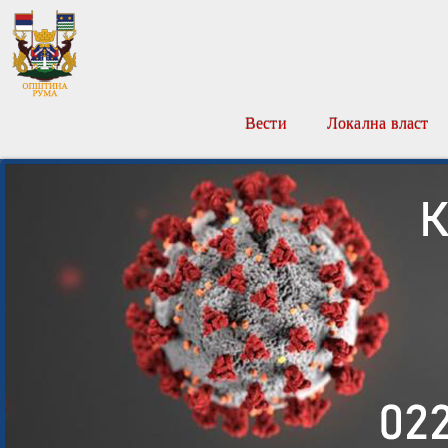
Вести
Локална власт