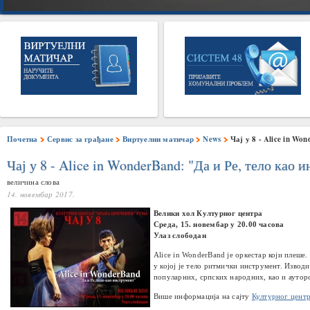
Почетна
Сервис за грађане
Виртуелни матичар
News
Чај у 8 - Alice in Wo
Чај у 8 - Alice in WonderBand: "Да и Ре, тело као 
величина слова
14. новембар 2017.
Велики хол Културног центра
Среда, 15. новембар у 20.00 часова
Улаз слободан
Alice in WonderBand је оркестар који плеше.
у којој је тело ритмички инструмент. Изво
популарних, српских народних, као и ауторс
Више информација на сајту
Културног цент