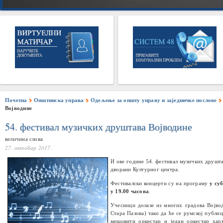
Почетна
Општинска управа
Одељење за општу управу и заједничке послове
Војводине
54. фестивал музичких друштава Војводине
величина слова
27. октобар 2017.
И ове године 54. фестивал музичких друшта
дворани Културног центра.
Фестивалски концерти су на програму
у су
у 19.00 часова
.
Учесници долазе из многих градова Војво
Стара Пазова) тако да ће се румској публи
мешовити оркестар и један оркестар харм