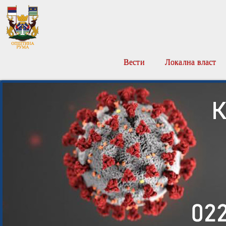
Вести
Локална власт