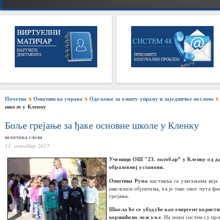
Почетна
Општинска управа
Одељење за општу управу и заједничке послове
школе у Кленку
Боље грејање за ђаке основне школе у Кленку
величина слова
11. октобар 2017.
Ученици ОШ "
23. октобар”
у Кленку од д
образовној установи.
Општина Рума
наставља са улагањима која 
школским објектима, па је тако овог пута ф
грејања.
Школа ће се убудуће као енергент користит
коришћено лож уље
. На нови систем су п