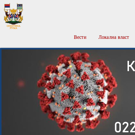
Вести
Локална власт