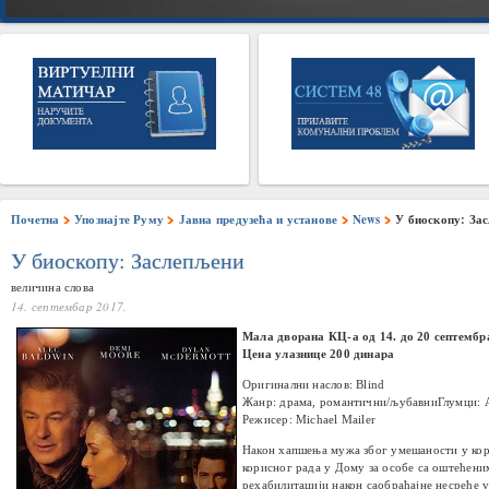
Почетна
Упознајте Руму
Јавна предузећа и установе
News
У биоскопу: За
У биоскопу: Заслепљени
величина слова
14. септембар 2017.
Мала дворана КЦ-а од 14. до 20 септембра
Цена улазнице 200 динара
Оригинални наслов: Blind
Жанр: драма, романтични/љубавни
Глумци: 
Режисер: Michael Mailer
Након хапшења мужа због умешаности у кор
корисног рада у Дому за особе са оштећеним 
рехабилитацији након саобраћајне несреће у