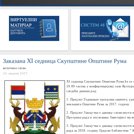
Заказана XI седница Скупштине Oпштине Рума
величина слова
14. август 2017.
XI седница Скупштине
О
пштине Рума ће се
10.00 часова у конференцијској сали Култур
следећи дневни ред:
1. Предлог Годишњег програма заштите, у
земљишта Општине Рума за 2017. годину.
2. Предлог Закључка о давању сагласности 
Програма рада и пословања Завичајног музеј
3. Предлог Закључка о давању сагласности 
рада за 2018. годину Градске библиотеке " А