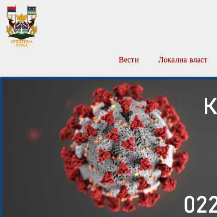
Вести
Локална власт