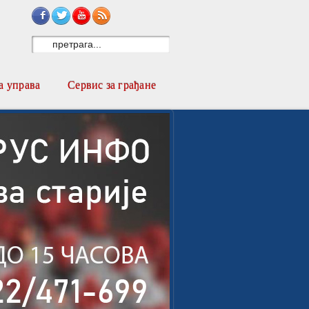
Sign in with Facebook
Sign in with Twitter
Subscribe on YouTube
Subscribe to RSS
 управа
Сервис за грађане