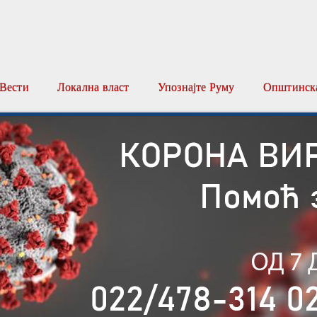
Вести
Локална власт
Упознајте Руму
Општинска