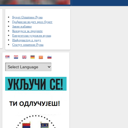
Буџет Општине Рума
Грађански водич кроз буџет
Јавне набавке
Конкурси за пројекте
Енергетски угрожен купац
Информатор о раду
Статут општине Рума