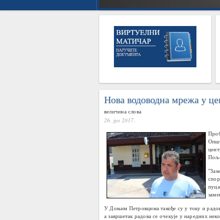
Нова водоводна мрежа у ц
величина слова
26. јул 2017.
Проб
Општ
цент
Пољо
"Зам
спор
пуца
заме
У Доњим Петровцима такође су у току и радов
а завршетак радова се очекује у наредних неко