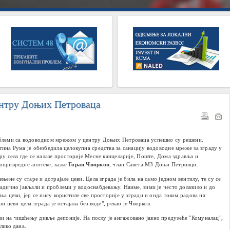
ентру Доњих Петроваца
леми са водоводном мрежом у центру Доњих Петроваца успешно су решени.
ина Рума је обезбедила целокупна средства за санацију водоводне мреже за зграду у
ру села где се налазе просторије Месне канцеларије, Поште, Дома здравља и
привредне апотеке, каже
Горан Чворков
, члан Савета МЗ Доњи Петровци.
ењене су старе и дотрајале цев
и
. Цела зграда је била на само једном вентилу, те су се
адично јављали и проблеми у водоснабдевању. Наиме, зими је често долазило и до
ња цеви, јер се нису користиле све просторије у згради и онда током радова на
ни цеви цела зграда је остајала без воде", рекао је Чворков.
и на чишћењу дивље депоније. На послу је ангажовано јавно предузеће "Комуналац",
лико дана.