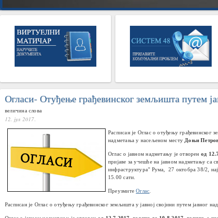
Огласи- Отуђење грађевинског земљишта путем ј
величина слова
12. јул 2017.
Расписан је Оглас о отуђењу
грађевинског з
надметања у насељеном месту
Доњи Петро
Оглас о јавном надметању је отворен
од 12.
пријаве за учешће на јавном надметању са 
инфраструктура" Рума, 27 октобра 38/2, на
15.00 сати.
Преузмите
Оглас
.
Расписан је Оглас о отуђењу
грађевинског земљишта у јавној својини
путем јавног на