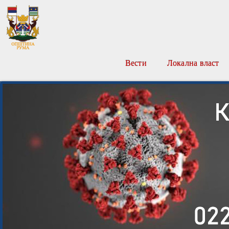
Вести
Локална власт