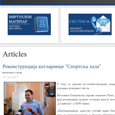
Articles
Реконструкција котларнице "Спортска хала"
величина слова
11. јул 2017.
У току су радови на реконструкцији хидр
уградња резервног котла.
Начелник Општинске управе општине Рума
крај реализације тројног уговора који је п
„Стамбено“ и
KfW
банке.
„
Партиципација, односно учешће наше Опш
које је позиционирано у буџету Општине