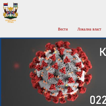
Вести
Локална власт