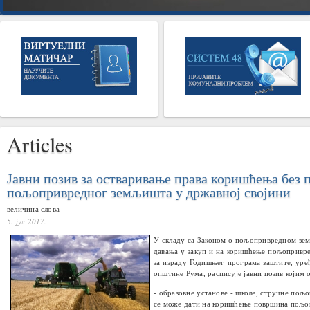
Articles
Јавни позив за остваривање права коришћења без 
пољопривредног земљишта у државној својини
величина слова
5. јул 2017.
У складу са Законом о пољопривредном зе
давања у закуп и на коришћење пољопривре
за израду Годишњег програма заштите, ур
општине Рума, расписује јавни позив којим 
- образовнe установe - школe, стручнe пољ
се може дати на коришћење површина пољоп