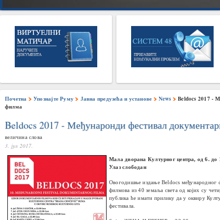
Почетна
Упознајте Руму
Јавна предузећа и установе
News
Beldocs 2017 -
филма
Beldocs 2017 - Међунаронди фестивал документа
величина слова
3. јул 2017.
Мала дворана Културног центра, од 6. до 
Улаз слободан
Овогодишње издање Beldocs међународног 
филмова из 40 земаља света од којих су че
публика ће имати прилику да у оквиру Култу
фестивала.