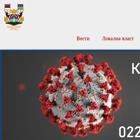
Вести
Локална власт