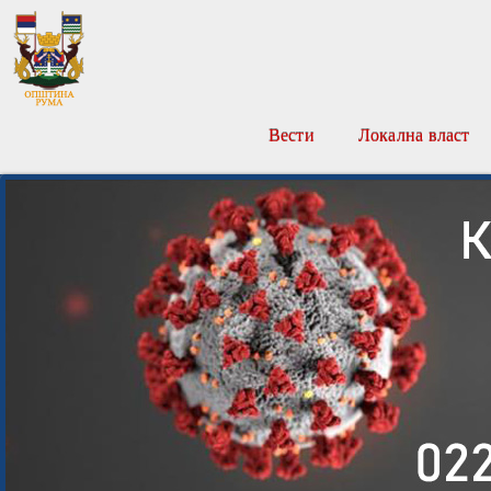
Вести
Локална власт