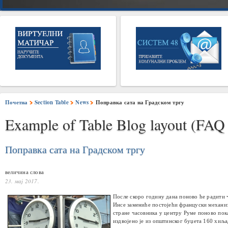
Почетна
Section Table
News
Поправка сата на Градском тргу
Example of Table Blog layout (FAQ 
Поправка сата на Градском тргу
величина слова
23. мај 2017.
После скоро годину дана поново ће радити 
Инсе замениће постојећи француски механиз
стране часовника у центру Руме поново пок
издвојено је из општинског буџета 160 хиља