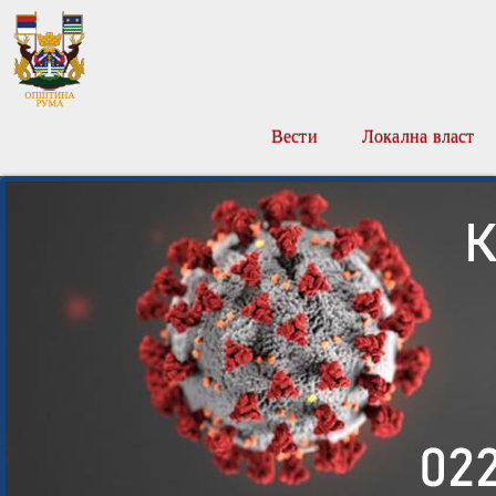
Вести
Локална власт