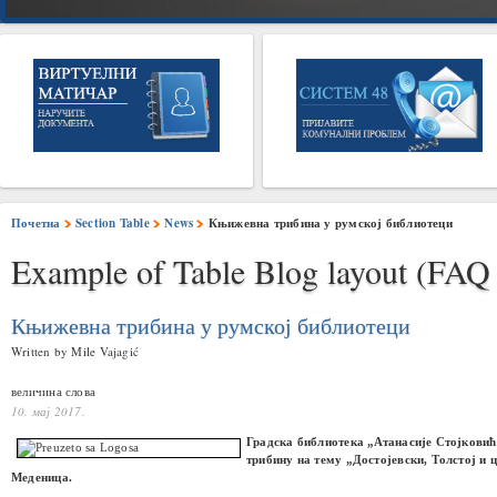
Почетна
Section Table
News
Књижевна трибина у румској библиотеци
Example of Table Blog layout (FAQ 
Књижевна трибина у румској библиотеци
Written by Mile Vajagić
величина слова
10. мај 2017.
Градска библиотека „Атанасије Стојковић
трибину на тему „Достојевски, Толстој и 
Меденица.