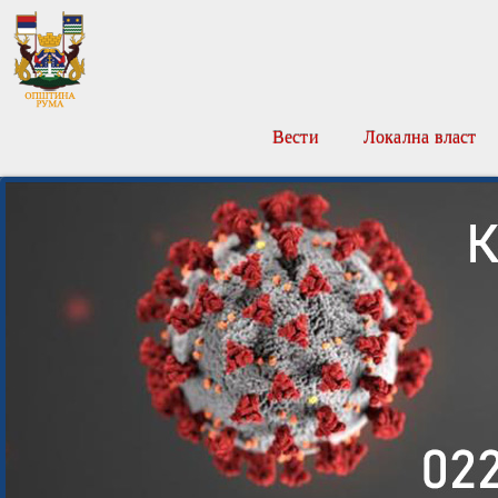
Вести
Локална власт