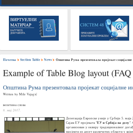
Почетна
Section Table
News
Општина Рума презентовала пројекат социјалне 
Example of Table Blog layout (FAQ 
Општина Рума презентовала пројекат социјалне и
Written by Mile Vajagić
величина слова
8. мај 2017.
Делегација Европске уније у Србији 5. маја
Сајам ЕУ пројеката "
ЕУ и Србија на делу
".
организован у оквиру традиционалног догађ
пројекти из десет различитих области у кој