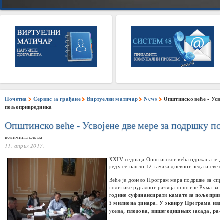
Почетна
Сервис за грађане
Виртуелни матичар
News
Општинско веће - Усв
пољопривредника
Општинско веће - Усвојене две мере за подршку 
величина слова
11. април 2017.
XXIV седница Општинског већа
одржана је 
реду се нашло 12 тачака дневног реда и све 
Веће је донело П
рограм мера подршке за с
политике руралног развоја општине Рума за
године суфинансирати камате за пољопривр
5 милиона динара. У оквиру Програма изд
усева, плодова, вишегодишњих засада, ра