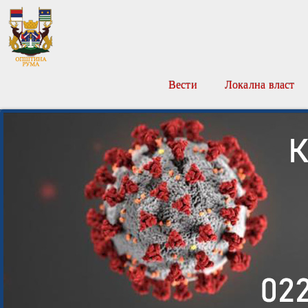
Вести
Локална власт