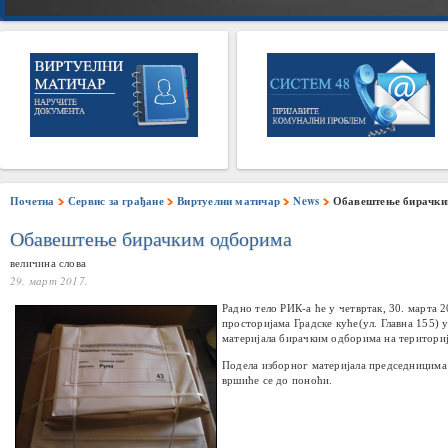
Почетна
Сервис за грађане
Виртуелни матичар
News
Обавештење бирачки
Обавештење бирачким одборима
величина слова
29. март 2017.
Радно тело РИК-а ће у четвртак, 30. марта 2
просторијама Градске куће(ул. Главна 155) 
материјала бирачким одборима на територи
Подела изборног материјала председницима
вршиће се до поноћи.