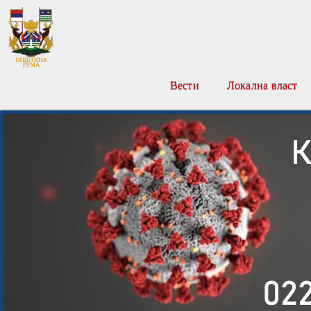
Вести
Локална власт