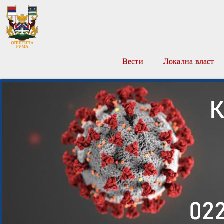
Вести
Локална власт