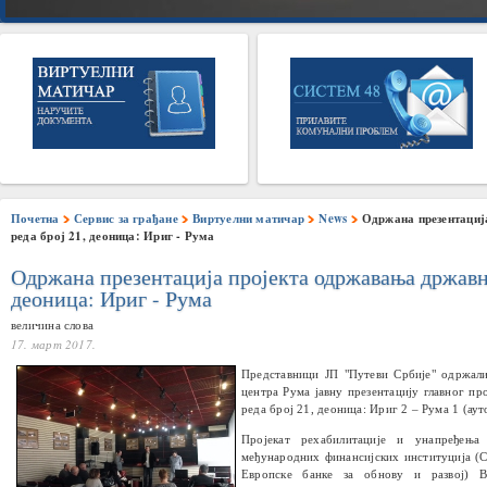
Почетна
Сервис за грађане
Виртуелни матичар
News
Одржана презентациј
реда број 21, деоница: Ириг - Рума
Одржана презентација пројекта одржавања државно
деоница: Ириг - Рума
величина слова
17. март 2017.
Представници ЈП "Путеви Србије" одржали
центра Рума јавну презентацију главног пр
реда број 21, деоница: Ириг 2 – Рума 1 (ау
Пројекат рехабилитације и унапређења
међународних финансијских институција (С
Европске банке за обнову и развој) В