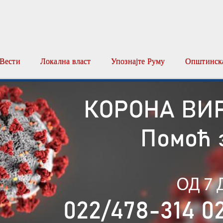
Вести
Локална власт
Упознајте Руму
Општинска