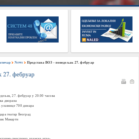
атичар
News
Представа ВОЗ - понедељак 27. фебруар
 27. фебруар
дељак, 27. фебруар у 20.00 часова
ка дворана
 улазнице 700 динара
дара театар Београд
ак Макарти
истичко-теистичка драмска игра-