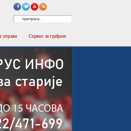
Sign in with Facebook
Sign in with Twitter
Subscribe on YouTube
Subscribe to RSS
 управа
Сервис за грађане