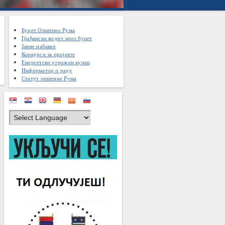
Буџет Општине Рума
Грађански водич кроз буџет
Јавне набавке
Конкурси за пројекте
Енергетски угрожен купац
Информатор о раду
Статут општине Рума