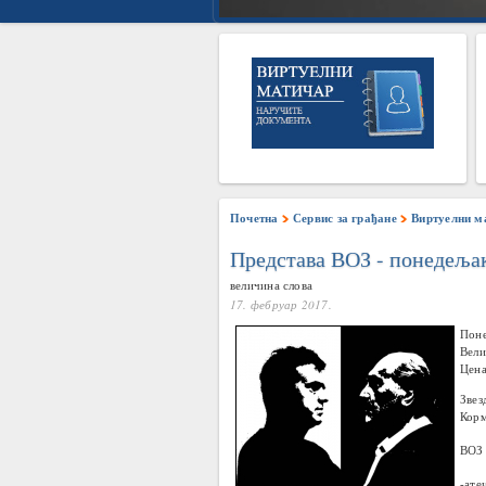
Почетна
Сервис за грађане
Виртуелни м
Представа ВОЗ - понедељак
величина слова
17. фебруар 2017.
Поне
Вели
Цена
Звез
Корм
ВОЗ
-ате