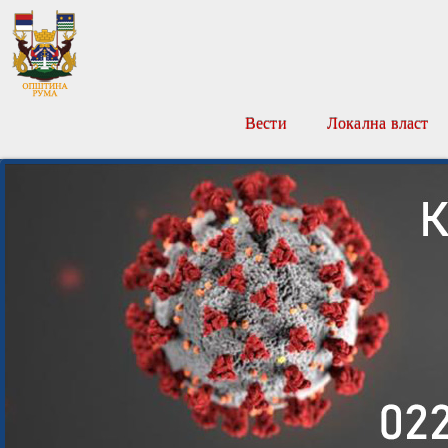
Вести
Локална власт