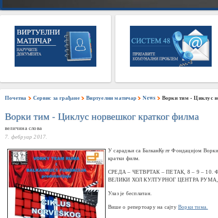
Почетна
Сервис за грађане
Виртуелни матичар
News
Ворки тим - Циклус 
Ворки тим - Циклус норвешког кратког филма
величина слова
7. фебруар 2017.
У сарадњи са БалканКулт Фондацијом Ворки 
кратки филм.
СРЕДА – ЧЕТВРТАК – ПЕТАК, 8 – 9 – 10. 
ВЕЛИКИ ХОЛ КУЛТУРНОГ ЦЕНТРА РУМА, 
Улаз је бесплатан.
Више о репертоару на сајту
Ворки тима.